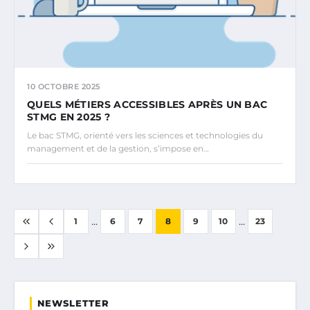
10 OCTOBRE 2025
QUELS MÉTIERS ACCESSIBLES APRÈS UN BAC
STMG EN 2025 ?
Le bac STMG, orienté vers les sciences et technologies du
management et de la gestion, s’impose en…
...
...
1
6
7
8
9
10
23
NEWSLETTER