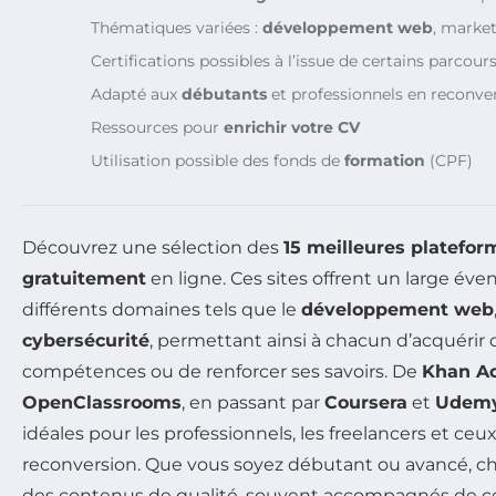
Thématiques variées :
développement web
, market
Certifications possibles à l’issue de certains parcour
Adapté aux
débutants
et professionnels en reconve
Ressources pour
enrichir votre CV
Utilisation possible des fonds de
formation
(CPF)
Découvrez une sélection des
15 meilleures platefor
gratuitement
en ligne. Ces sites offrent un large éve
différents domaines tels que le
développement web
cybersécurité
, permettant ainsi à chacun d’acquérir 
compétences ou de renforcer ses savoirs. De
Khan A
OpenClassrooms
, en passant par
Coursera
et
Udem
idéales pour les professionnels, les freelancers et ce
reconversion. Que vous soyez débutant ou avancé, ch
des contenus de qualité, souvent accompagnés de cer