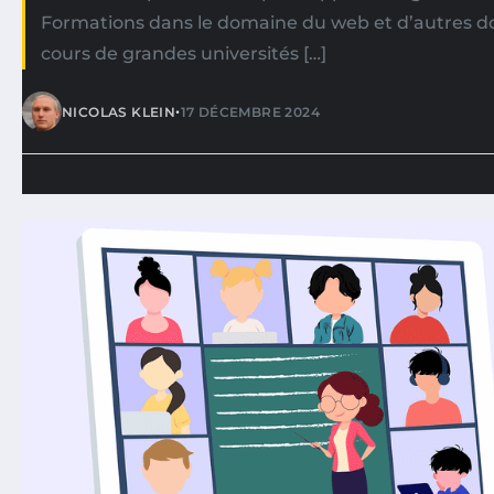
Formations dans le domaine du web et d’autres d
cours de grandes universités […]
•
NICOLAS KLEIN
17 DÉCEMBRE 2024