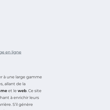
ge en ligne
er à une large gamme
 allant de la
sme
et le
web
. Ce site
ant à enrichir leurs
ière. S’il génère