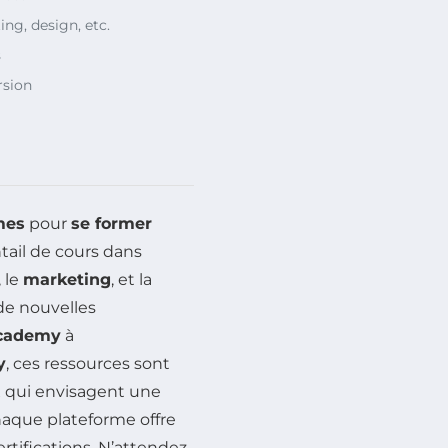
ing, design, etc.
s
rsion
mes
pour
se former
ntail de cours dans
, le
marketing
, et la
de nouvelles
cademy
à
y
, ces ressources sont
ux qui envisagent une
aque plateforme offre
tifications. N’attendez