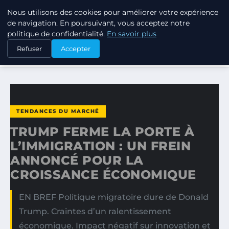
Nous utilisons des cookies pour améliorer votre expérience
TUEZ-LES TOUS
de navigation. En poursuivant, vous acceptez notre
politique de confidentialité.
En savoir plus
ACCUEIL
TENDANCES DU MARCHÉ
Refuser
Accepter
TRUMP FERME LA PORTE À L’IMMIGRATION : UN FREIN…
TENDANCES DU MARCHÉ
TRUMP FERME LA PORTE À
L’IMMIGRATION : UN FREIN
ANNONCÉ POUR LA
CROISSANCE ÉCONOMIQUE
EN BREF Politique migratoire dure de Donald
Trump. Craintes d’un ralentissement
économique. Impact négatif sur innovation et