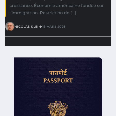
croissance. Économie américaine fondée sur
l’immigration. Restriction de […]
•
NICOLAS KLEIN
13 MARS 2026