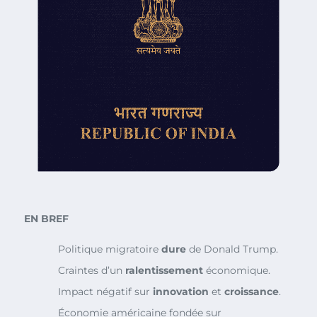
EN BREF
Politique migratoire
dure
de Donald Trump.
Craintes d’un
ralentissement
économique.
Impact négatif sur
innovation
et
croissance
.
Économie américaine fondée sur