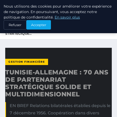
Nous utilisons des cookies pour améliorer votre expérience
TUEZ-LES TOUS
de navigation. En poursuivant, vous acceptez notre
politique de confidentialité.
En savoir plus
ACCUEIL
GESTION FINANCIÈRE
Refuser
Accepter
TUNISIE-ALLEMAGNE : 70 ANS DE PARTENARIAT
STRATÉGIQUE…
GESTION FINANCIÈRE
TUNISIE-ALLEMAGNE : 70 ANS
DE PARTENARIAT
STRATÉGIQUE SOLIDE ET
MULTIDIMENSIONNEL
EN BREF Relations bilatérales établies depuis le
7 décembre 1956. Coopération dans divers