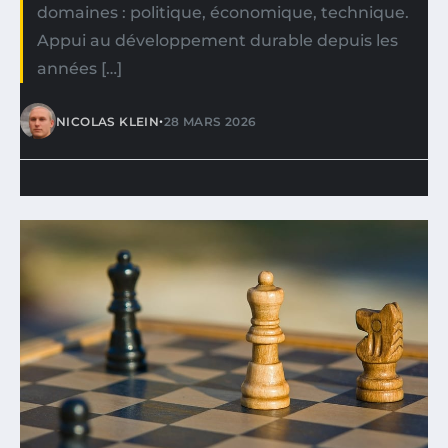
domaines : politique, économique, technique.
Appui au développement durable depuis les
années […]
•
NICOLAS KLEIN
28 MARS 2026