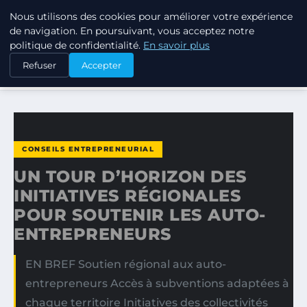
Nous utilisons des cookies pour améliorer votre expérience
TUEZ-LES TOUS
de navigation. En poursuivant, vous acceptez notre
politique de confidentialité.
En savoir plus
ACCUEIL
CONSEILS ENTREPRENEURIAL
Refuser
Accepter
UN TOUR D’HORIZON DES INITIATIVES RÉGIONALES POUR…
CONSEILS ENTREPRENEURIAL
UN TOUR D’HORIZON DES
INITIATIVES RÉGIONALES
POUR SOUTENIR LES AUTO-
ENTREPRENEURS
EN BREF Soutien régional aux auto-
entrepreneurs Accès à subventions adaptées à
chaque territoire Initiatives des collectivités