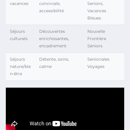
vacances
conviviale,
Seniors,
accessibilité
Vacances
Bleues
Séjours
Découvertes
Nouvelle
culturels
enrichissantes,
Frontière
encadrement
Séniors
Séjours
Détente, soins,
Senioriales
nature/bie
calme
Voyages
n-être