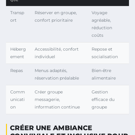
Transp
Réserver en groupe,
Voyage
ort
confort prioritaire
agréable,
réduction
coûts
Héberg
Accessibilité, confort
Repose et
ement
individuel
socialisation
Repas
Menus adaptés,
Bien-être
réservation préalable
alimentaire
Comm
Créer groupe
Gestion
unicati
messagerie,
efficace du
on
information continue
groupe
CRÉER UNE AMBIANCE