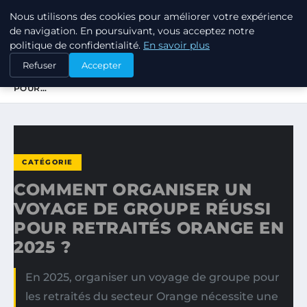
Nous utilisons des cookies pour améliorer votre expérience
TUEZ-LES TOUS
de navigation. En poursuivant, vous acceptez notre
politique de confidentialité.
En savoir plus
ACCUEIL
CATÉGORIE
Refuser
Accepter
COMMENT ORGANISER UN VOYAGE DE GROUPE RÉUSSI
POUR…
CATÉGORIE
COMMENT ORGANISER UN
VOYAGE DE GROUPE RÉUSSI
POUR RETRAITÉS ORANGE EN
2025 ?
En 2025, organiser un voyage de groupe pour
les retraités du secteur Orange nécessite une