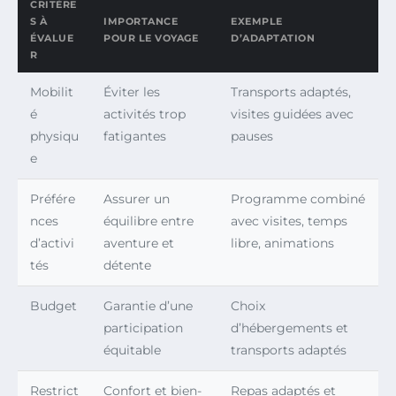
CRITÈRE
S À
IMPORTANCE
EXEMPLE
ÉVALUE
POUR LE VOYAGE
D’ADAPTATION
R
Mobilit
Éviter les
Transports adaptés,
é
activités trop
visites guidées avec
physiqu
fatigantes
pauses
e
Préfére
Assurer un
Programme combiné
nces
équilibre entre
avec visites, temps
d’activi
aventure et
libre, animations
tés
détente
Budget
Garantie d’une
Choix
participation
d’hébergements et
équitable
transports adaptés
Restrict
Confort et bien-
Repas adaptés et