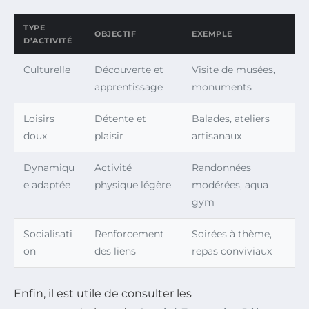
TYPE
OBJECTIF
EXEMPLE
D’ACTIVITÉ
Culturelle
Découverte et
Visite de musées,
apprentissage
monuments
Loisirs
Détente et
Balades, ateliers
doux
plaisir
artisanaux
Dynamiqu
Activité
Randonnées
e adaptée
physique légère
modérées, aqua
gym
Socialisati
Renforcement
Soirées à thème,
on
des liens
repas conviviaux
Enfin, il est utile de consulter les