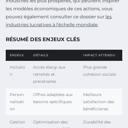
industries les plus prospères, qui peuvent inspirer
les modèles économiques de ces actions, vous
pouvez également consulter ce dossier sur
les
industries lucratives à l’échelle mondiale
.
RÉSUMÉ DES ENJEUX CLÉS
ENJEUX
DÉTAILS
IMPACT ATTENDU
Inclusio
Accès élargi aux
Plus grande
n
retraités et
cohésion sociale
préretraités
Person
Offres adaptées aux
Meilleure
nalisati
besoins spécifiques
satisfaction des
on
bénéficiaires
Gestion
Optimisation des
Durabilité des