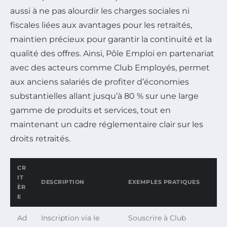
aussi à ne pas alourdir les charges sociales ni
fiscales liées aux avantages pour les retraités,
maintien précieux pour garantir la continuité et la
qualité des offres. Ainsi, Pôle Emploi en partenariat
avec des acteurs comme Club Employés, permet
aux anciens salariés de profiter d’économies
substantielles allant jusqu’à 80 % sur une large
gamme de produits et services, tout en
maintenant un cadre réglementaire clair sur les
droits retraités.
CR
IT
DESCRIPTION
EXEMPLES PRATIQUES
ÈR
E
Ad
Inscription via le
Souscrire à Club