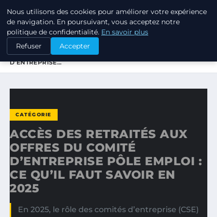
Nous utilisons des cookies pour améliorer votre expérience
TUEZ-LES TOUS
de navigation. En poursuivant, vous acceptez notre
politique de confidentialité.
En savoir plus
ACCUEIL
CATÉGORIE
Refuser
Accepter
ACCÈS DES RETRAITÉS AUX OFFRES DU COMITÉ
D’ENTREPRISE…
CATÉGORIE
ACCÈS DES RETRAITÉS AUX
OFFRES DU COMITÉ
D’ENTREPRISE PÔLE EMPLOI :
CE QU’IL FAUT SAVOIR EN
2025
En 2025, le rôle des comités d’entreprise (CSE)