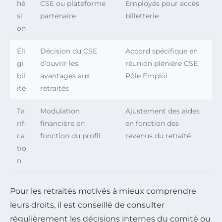
hé
CSE ou plateforme
Employés pour accès
si
partenaire
billetterie
on
Éli
Décision du CSE
Accord spécifique en
gi
d’ouvrir les
réunion plénière CSE
bil
avantages aux
Pôle Emploi
ité
retraités
Ta
Modulation
Ajustement des aides
rifi
financière en
en fonction des
ca
fonction du profil
revenus du retraité
tio
n
Pour les retraités motivés à mieux comprendre
leurs droits, il est conseillé de consulter
régulièrement les décisions internes du comité ou