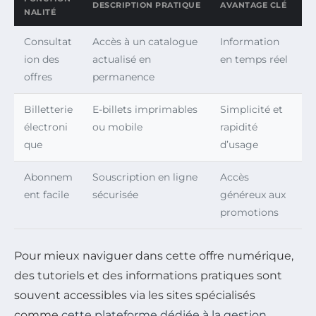
DESCRIPTION PRATIQUE
AVANTAGE CLÉ
NALITÉ
Consultat
Accès à un catalogue
Information
ion des
actualisé en
en temps réel
offres
permanence
Billetterie
E-billets imprimables
Simplicité et
électroni
ou mobile
rapidité
que
d’usage
Abonnem
Souscription en ligne
Accès
ent facile
sécurisée
généreux aux
promotions
Pour mieux naviguer dans cette offre numérique,
des tutoriels et des informations pratiques sont
souvent accessibles via les sites spécialisés
comme
cette plateforme dédiée à la gestion