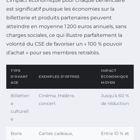
L’impact économique pour chaque bénéficiaire
est significatif puisque les économies sur la
billetterie et produits partenaires peuvent
atteindre en moyenne 1 200 euros annuels, sans
charges sociales, ce qui illustre parfaitement la
volonté du CSE de favoriser un « 100 % pouvoir
d’achat » pour ses membres retraités.
TYPE
IMPACT
D’AVANT
EXEMPLES D’OFFRES
ÉCONOMIQUE
AGE
MOYEN
Billetteri
Cinéma, théâtre,
Jusqu’à 60 %
e
concert
de réduction
culturell
e
Bons
Cartes cadeaux,
Entre 10 % et