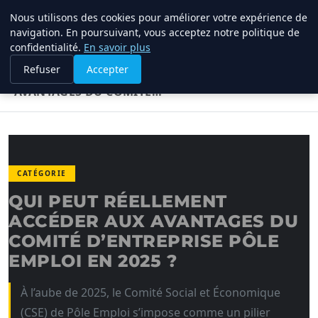
Nous utilisons des cookies pour améliorer votre expérience de
TUEZ-LES TOUS
navigation. En poursuivant, vous acceptez notre politique de
confidentialité.
En savoir plus
ACCUEIL
CATÉGORIE
Refuser
Accepter
QUI PEUT RÉELLEMENT ACCÉDER AUX
AVANTAGES DU COMITÉ…
CATÉGORIE
QUI PEUT RÉELLEMENT
ACCÉDER AUX AVANTAGES DU
COMITÉ D’ENTREPRISE PÔLE
EMPLOI EN 2025 ?
À l’aube de 2025, le Comité Social et Économique
(CSE) de Pôle Emploi s’impose comme un pilier