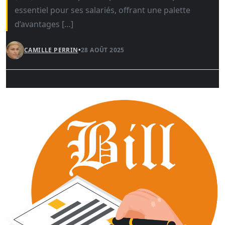
essentiel pour ses salariés, offrant une palette
d’avantages […]
CAMILLE PERRIN
•
28 AOÛT 2025