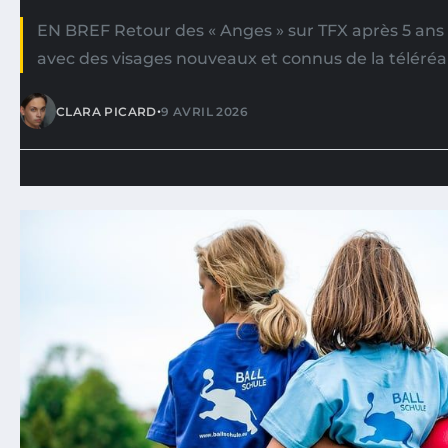
EN BREF Retour des « Anges » sur TFX après 5 ans 
avec des visages nouveaux et connus de la téléréal
•
CLARA PICARD
9 AVRIL 2026