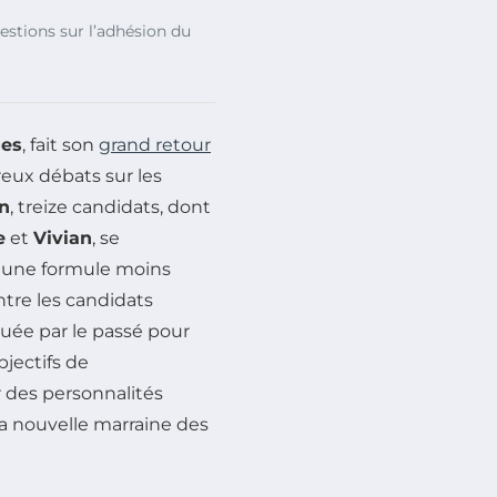
estions sur l’adhésion du
ges
, fait son
grand retour
eux débats sur les
on
, treize candidats, dont
e
et
Vivian
, se
e une formule moins
entre les candidats
iquée par le passé pour
jectifs de
r des personnalités
 la nouvelle marraine des