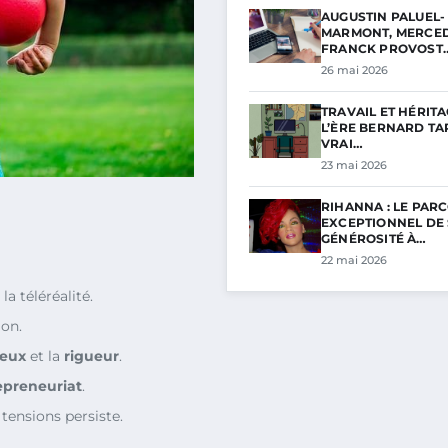
AUGUSTIN PALUEL-
MARMONT, MERCED
FRANCK PROVOST
26 mai 2026
TRAVAIL ET HÉRITA
L’ÈRE BERNARD TAP
VRAI…
23 mai 2026
RIHANNA : LE PAR
EXCEPTIONNEL DE
GÉNÉROSITÉ À…
22 mai 2026
la téléréalité.
ion.
ieux
et la
rigueur
.
epreneuriat
.
tensions persiste.