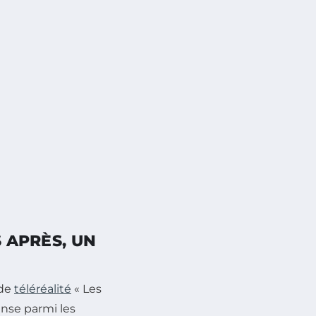
S APRÈS, UN
 de
téléréalité
« Les
ense parmi les