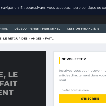
navigation. En poursuivant, vous acceptez notre politique de con
URIAL
DÉVELOPPEMENT PERSONNEL
GESTION FINANCIÈRE
, LE RETOUR DES « ANGES » FAIT…
NEWSLETTER
Inscrivez-vous pour recevoir n
, LE
articles directement dans votr
mail.
FAIT
ENT
S'INSCRIRE