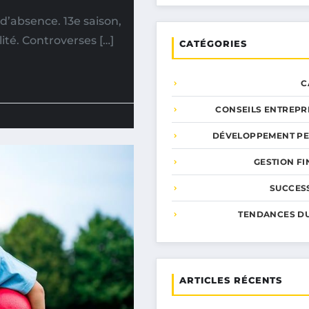
d’absence. 13e saison,
ité. Controverses […]
CATÉGORIES
C
CONSEILS ENTREPR
DÉVELOPPEMENT P
GESTION F
SUCCESS
TENDANCES D
ARTICLES RÉCENTS