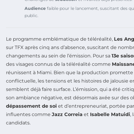
Audience
faible pour le lancement, suscitant des qu
public.
Le programme emblématique de téléréalité,
Les An
sur TFX après cinq ans d’absence, suscitant de nombr
changements au sein de l’émission. Pour sa
13e sais
des visages connus de la téléréalité comme
Maïssan
réunissent à Miami. Bien que la production promett
conflictuelle, les tensions et les histoires de jalousie 
semblent déjà faire surface. L’émission, qui a été crit
son ambiance négative, est désormais axée sur des ob
dépassement de soi
et d’entrepreneuriat, portée pa
influentes comme
Jazz Correia
et
Isabelle Matuidi
,
candidats.