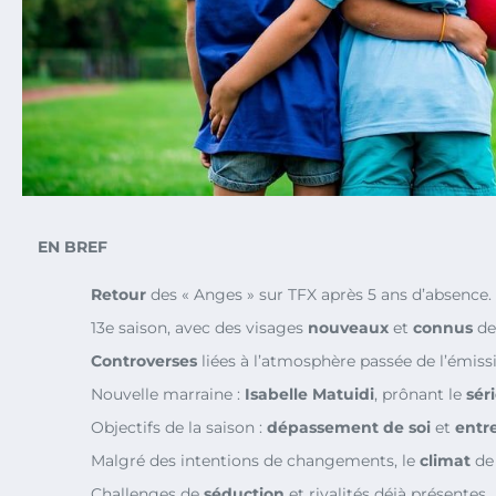
EN BREF
Retour
des « Anges » sur TFX après 5 ans d’absence.
13e saison, avec des visages
nouveaux
et
connus
de 
Controverses
liées à l’atmosphère passée de l’émiss
Nouvelle marraine :
Isabelle Matuidi
, prônant le
sér
Objectifs de la saison :
dépassement de soi
et
entr
Malgré des intentions de changements, le
climat
de 
Challenges de
séduction
et rivalités déjà présentes.