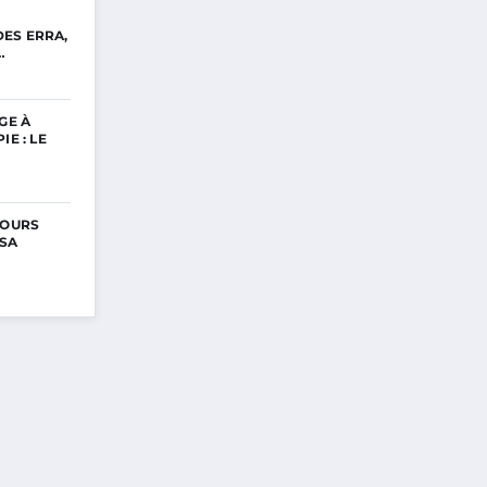
ES ERRA,
…
GE À
IE : LE
COURS
 SA