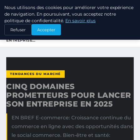
Nous utilisons des cookies pour améliorer votre expérience
TUEZ-LES TOUS
de navigation. En poursuivant, vous acceptez notre
politique de confidentialité.
En savoir plus
ACCUEIL
TENDANCES DU MARCHÉ
Refuser
Accepter
CINQ DOMAINES PROMETTEURS POUR LANCER SON
ENTREPRISE…
TENDANCES DU MARCHÉ
CINQ DOMAINES
PROMETTEURS POUR LANCER
SON ENTREPRISE EN 2025
EN BREF E-commerce: Croissance continue du
commerce en ligne avec des opportunités dans
le social commerce. Bien-être et santé: