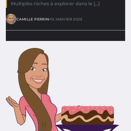
Multiples niches à explorer dans le […]
•
CAMILLE PERRIN
12 JANVIER 2025