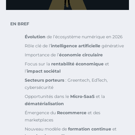
EN BREF
Évolution
de l’écosystème numérique en 2026
Rôle clé de l’
intelligence artificielle
générative
Importance de l’
économie circulaire
Focus sur la
rentabilité économique
et
l’
impact sociétal
Secteurs porteurs
: Greentech, EdTech,
cybersécurité
Opportunités dans le
Micro-SaaS
et la
dématérialisation
Émergence du
Recommerce
et des
marketplaces
Nouveau modèle de
formation continue
et