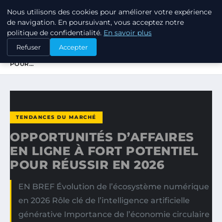
Nous utilisons des cookies pour améliorer votre expérience
TUEZ-LES TOUS
de navigation. En poursuivant, vous acceptez notre
politique de confidentialité.
En savoir plus
ACCUEIL
TENDANCES DU MARCHÉ
Refuser
Accepter
OPPORTUNITÉS D’AFFAIRES EN LIGNE À FORT POTENTIEL
POUR…
TENDANCES DU MARCHÉ
OPPORTUNITÉS D’AFFAIRES
EN LIGNE À FORT POTENTIEL
POUR RÉUSSIR EN 2026
EN BREF Évolution de l’écosystème numérique
en 2026 Rôle clé de l’intelligence artificielle
générative Importance de l’économie circulaire