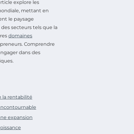
article explore les
 mondiale, mettant en
ent le paysage
des secteurs tels que la
tres
domaines
repreneurs. Comprendre
’engager dans des
iques.
la rentabilité
e incontournable
ine expansion
croissance