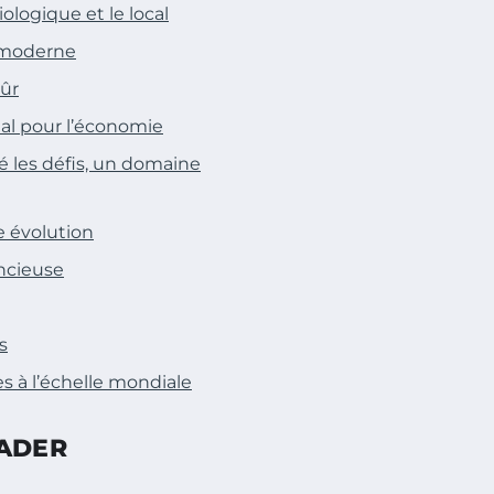
ologique et le local
e moderne
sûr
ital pour l’économie
ré les défis, un domaine
e évolution
encieuse
s
es à l’échelle mondiale
EADER