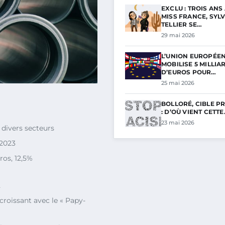
EXCLU : TROIS ANS
MISS FRANCE, SYLV
TELLIER SE…
29 mai 2026
L’UNION EUROPÉE
MOBILISE 5 MILLIA
D’EUROS POUR…
25 mai 2026
BOLLORÉ, CIBLE PR
: D’OÙ VIENT CETT
23 mai 2026
divers secteurs
 2023
uros, 12,5%
2
 croissant avec le « Papy-