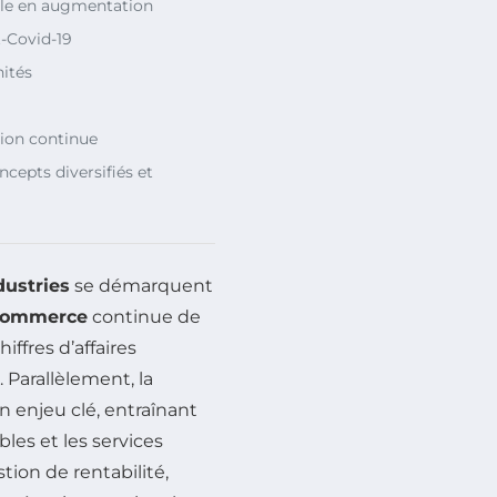
ble en augmentation
-Covid-19
nités
tion continue
ncepts diversifiés et
dustries
se démarquent
-commerce
continue de
ffres d’affaires
 Parallèlement, la
enjeu clé, entraînant
es et les services
tion de rentabilité,