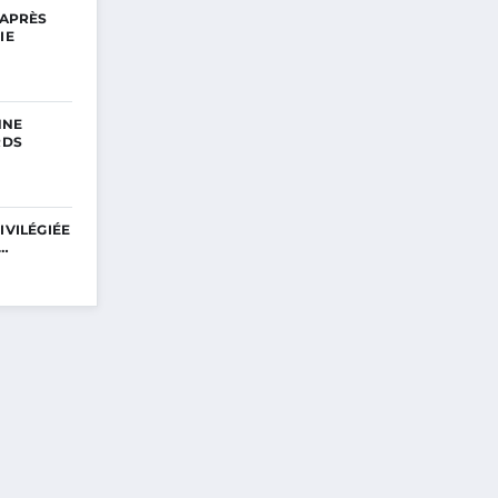
 APRÈS
IE
NNE
RDS
IVILÉGIÉE
E…