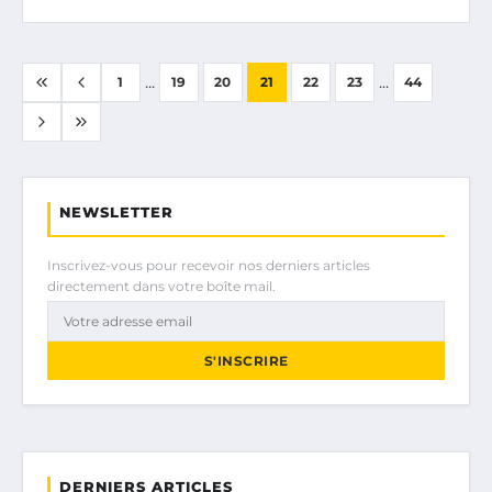
...
...
1
19
20
21
22
23
44
NEWSLETTER
Inscrivez-vous pour recevoir nos derniers articles
directement dans votre boîte mail.
S'INSCRIRE
DERNIERS ARTICLES