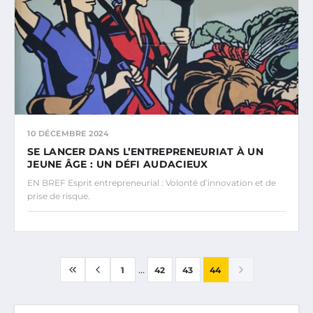
10 DÉCEMBRE 2024
SE LANCER DANS L’ENTREPRENEURIAT À UN
JEUNE ÂGE : UN DÉFI AUDACIEUX
EN BREF Esprit entrepreneurial : Volonté d’innovation et de
prise de risque.
...
1
42
43
44