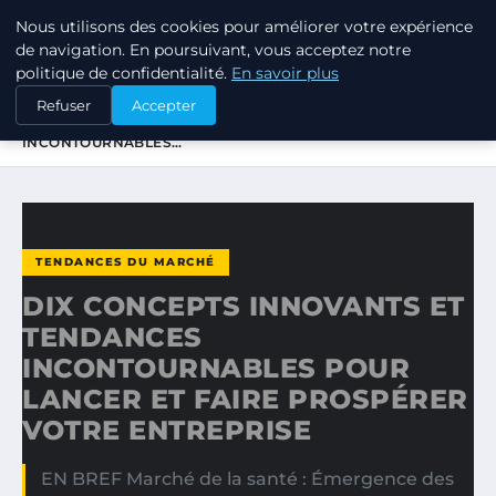
Nous utilisons des cookies pour améliorer votre expérience
TUEZ-LES TOUS
de navigation. En poursuivant, vous acceptez notre
politique de confidentialité.
En savoir plus
ACCUEIL
TENDANCES DU MARCHÉ
Refuser
Accepter
DIX CONCEPTS INNOVANTS ET TENDANCES
INCONTOURNABLES…
TENDANCES DU MARCHÉ
DIX CONCEPTS INNOVANTS ET
TENDANCES
INCONTOURNABLES POUR
LANCER ET FAIRE PROSPÉRER
VOTRE ENTREPRISE
EN BREF Marché de la santé : Émergence des