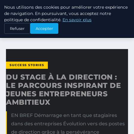
Nous utilisons des cookies pour améliorer votre expérience
TUEZ-LES TOUS
de navigation. En poursuivant, vous acceptez notre
politique de confidentialité.
En savoir plus
ACCUEIL
SUCCESS STORIES
Refuser
Accepter
DU STAGE À LA DIRECTION : LE PARCOURS INSPIRANT DE…
SUCCESS STORIES
DU STAGE À LA DIRECTION :
LE PARCOURS INSPIRANT DE
JEUNES ENTREPRENEURS
AMBITIEUX
EN BREF Démarrage en tant que stagiaires
dans des entreprises Évolution vers des postes
de direction grâce à la persévérance