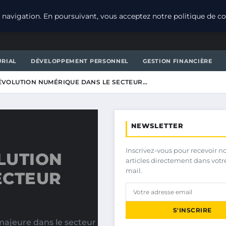
navigation. En poursuivant, vous acceptez notre politique de con
URIAL
DÉVELOPPEMENT PERSONNEL
GESTION FINANCIÈRE
RÉVOLUTION NUMÉRIQUE DANS LE SECTEUR…
NEWSLETTER
Inscrivez-vous pour recevoir n
OLUTION
articles directement dans votr
mail.
ECTEUR
S'INSCRIRE
ajeure dans le secteur