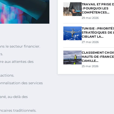
TRAVAIL ET PRISE 
: POURQUOI LES
COMPÉTENCES…
29 mai 2026
TUNISIE : PRIORITÉ
STRATÉGIQUES DE L
CIBLANT LA…
27 mai 2026
s le secteur financier.
CLASSEMENT CHOI
s.
HAUTS-DE-FRANCE 
CAMILLE…
re aux attentes des
25 mai 2026
sactions.
onnalisation des services
tané, au-delà des
caires traditionnels.