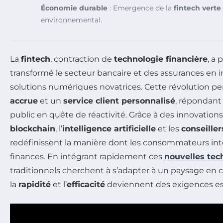
Économie durable
: Emergence de la
fintech verte
environnemental.
La
fintech
, contraction de
technologie financière
, a
transformé le secteur bancaire et des assurances en 
solutions numériques novatrices. Cette révolution 
accrue
et un
service client personnalisé
, répondant
public en quête de réactivité. Grâce à des innovations 
blockchain
, l’
intelligence artificielle
et les
conseiller
redéfinissent la manière dont les consommateurs int
finances. En intégrant rapidement ces
nouvelles tec
traditionnels cherchent à s’adapter à un paysage en 
la
rapidité
et l’
efficacité
deviennent des exigences ess