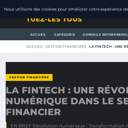
JEUDI 6 AOÛT 2026
Nous utilisons des cookies pour améliorer votre expérience de 
TUEZ-LES TOUS
ACCUEIL
CATÉGORIE
CONSEILS ENTREPRENE
ACCUEIL
GESTION FINANCIÈRE
LA FINTECH : UNE 
GESTION FINANCIÈRE
LA FINTECH : UNE RÉV
NUMÉRIQUE DANS LE S
FINANCIER
EN BREF Révolution numérique : Transformation m