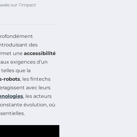
axée sur l’impact
 profondément
introduisant des
permet une
accessibilité
 aux exigences d’un
telles que la
s-robots
, les fintechs
eragissent avec leurs
hnologies
, les acteurs
constante évolution, où
entielles.