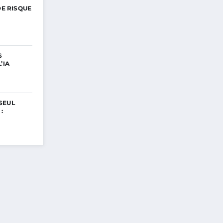
DE RISQUE
S
’IA
SEUL
: