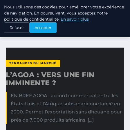
Nous utilisons des cookies pour améliorer votre expérience
TUEZ-LES TOUS
de navigation. En poursuivant, vous acceptez notre
politique de confidentialité.
En savoir plus
ACCUEIL
TENDANCES DU MARCHÉ
Refuser
Accepter
L’AGOA : VERS UNE FIN IMMINENTE ?
TENDANCES DU MARCHÉ
L’AGOA : VERS UNE FIN
IMMINENTE ?
EN BREF AGOA : accord commercial entre les
États-Unis et l’Afrique subsaharienne lancé en
2000. Permet l’exportation sans dhouane pour
près de 7.000 produits africains. […]