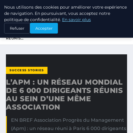
Nous utilisons des cookies pour améliorer votre expérience
TUEZ-LES TOUS
de navigation. En poursuivant, vous acceptez notre
politique de confidentialité.
En savoir plus
ACCUEIL
SUCCESS STORIES
Refuser
Accepter
L’APM : UN RÉSEAU MONDIAL DE 6 000 DIRIGEANTS
RÉUNIS…
SUCCESS STORIES
L’APM : UN RÉSEAU MONDIAL
DE 6 000 DIRIGEANTS RÉUNIS
AU SEIN D’UNE MÊME
ASSOCIATION
EN BREF Association Progrès du Management
(Apm) : un réseau réuni à Paris 6 000 dirigeants