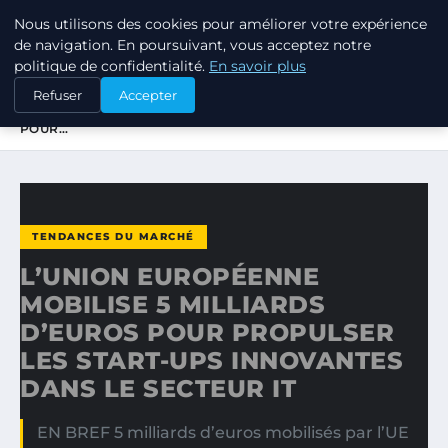
Nous utilisons des cookies pour améliorer votre expérience
TUEZ-LES TOUS
de navigation. En poursuivant, vous acceptez notre
politique de confidentialité.
En savoir plus
ACCUEIL
TENDANCES DU MARCHÉ
Refuser
Accepter
L’UNION EUROPÉENNE MOBILISE 5 MILLIARDS D’EUROS
POUR…
TENDANCES DU MARCHÉ
L’UNION EUROPÉENNE
MOBILISE 5 MILLIARDS
D’EUROS POUR PROPULSER
LES START-UPS INNOVANTES
DANS LE SECTEUR IT
EN BREF 5 milliards d’euros mobilisés par l’UE