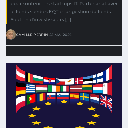
pour soutenir les start-ups IT. Partenariat avec
le fonds suédois EQT pour gestion du fonds.
Soutien d’investisseurs […]
•
CAMILLE PERRIN
25 MAI 2026