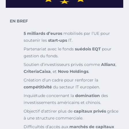
EN BREF
5 milliards d’euros
mobilisés par l’UE pour
soutenir les
start-ups
IT.
Partenariat avec le fonds
suédois EQT
pour
gestion du fonds.
Soutien d’investisseurs privés comme
Allianz
,
CriteriaCaixa
, et
Novo Holdings
.
Création d’un cadre pour renforcer la
compétitivité
du secteur IT européen.
Inquiétude concernant la
domination
des
investissements américains et chinois.
Objectif d’attirer plus de
capitaux privés
grâce
à une structure commerciale.
Difficultés d’accès aux
marchés de capitaux