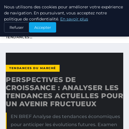
Nous utilisons des cookies pour améliorer votre expérience
TUEZ-LES TOUS
de navigation. En poursuivant, vous acceptez notre
politique de confidentialité.
En savoir plus
ACCUEIL
TENDANCES DU MARCHÉ
Refuser
Accepter
PERSPECTIVES DE CROISSANCE : ANALYSER LES
TENDANCES…
TENDANCES DU MARCHÉ
PERSPECTIVES DE
CROISSANCE : ANALYSER LES
TENDANCES ACTUELLES POUR
UN AVENIR FRUCTUEUX
EN BREF Analyse des tendances économiques
pour anticiper les évolutions futures. Examen