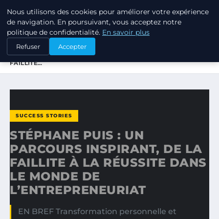
Nous utilisons des cookies pour améliorer votre expérience
TUEZ-LES TOUS
de navigation. En poursuivant, vous acceptez notre
politique de confidentialité.
En savoir plus
ACCUEIL
SUCCESS STORIES
Refuser
Accepter
STÉPHANE PUIS : UN PARCOURS INSPIRANT, DE LA
FAILLITE…
SUCCESS STORIES
STÉPHANE PUIS : UN
PARCOURS INSPIRANT, DE LA
FAILLITE À LA RÉUSSITE DANS
LE MONDE DE
L’ENTREPRENEURIAT
EN BREF Transformation personnelle et