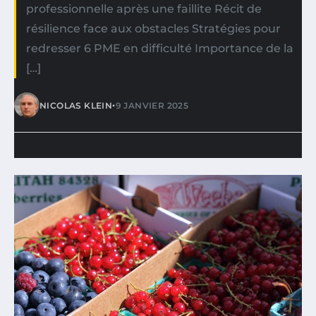
professionnelle après une faillite Récit de
résilience face aux obstacles Stratégies pour
redresser 6 PME en difficulté Importance de la
[…]
•
NICOLAS KLEIN
9 JANVIER 2025