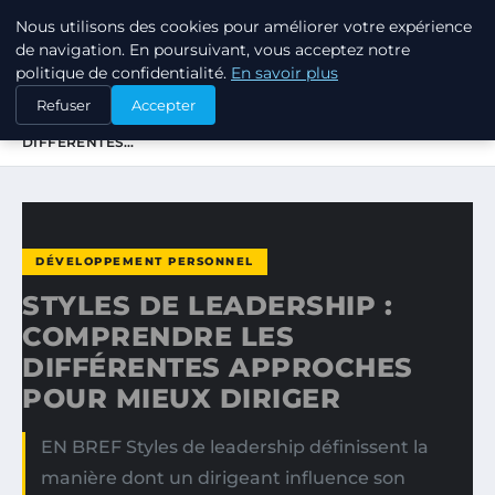
Nous utilisons des cookies pour améliorer votre expérience
TUEZ-LES TOUS
de navigation. En poursuivant, vous acceptez notre
politique de confidentialité.
En savoir plus
ACCUEIL
DÉVELOPPEMENT PERSONNEL
Refuser
Accepter
STYLES DE LEADERSHIP : COMPRENDRE LES
DIFFÉRENTES…
DÉVELOPPEMENT PERSONNEL
STYLES DE LEADERSHIP :
COMPRENDRE LES
DIFFÉRENTES APPROCHES
POUR MIEUX DIRIGER
EN BREF Styles de leadership définissent la
manière dont un dirigeant influence son