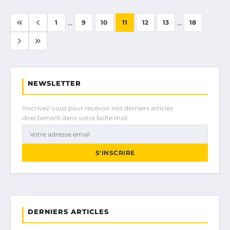
...
...
1
9
10
11
12
13
18
NEWSLETTER
Inscrivez-vous pour recevoir nos derniers articles
directement dans votre boîte mail.
S'INSCRIRE
DERNIERS ARTICLES