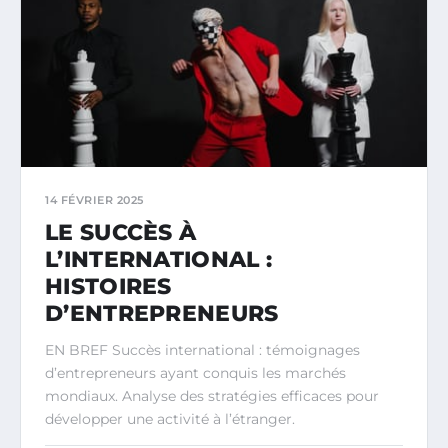
14 FÉVRIER 2025
LE SUCCÈS À
L’INTERNATIONAL :
HISTOIRES
D’ENTREPRENEURS
EN BREF Succès international : témoignages
d’entrepreneurs ayant conquis les marchés
mondiaux. Analyse des stratégies efficaces pour
développer une activité à l’étranger.