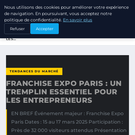
Nous utilisons des cookies pour améliorer votre expérience
TUEZ-LES TOUS
de navigation. En poursuivant, vous acceptez notre
politique de confidentialité.
En savoir plus
ACCUEIL
TENDANCES DU MARCHÉ
Refuser
Accepter
FRANCHISE EXPO PARIS : UN TREMPLIN ESSENTIEL POUR
LES…
TENDANCES DU MARCHÉ
FRANCHISE EXPO PARIS : UN
TREMPLIN ESSENTIEL POUR
LES ENTREPRENEURS
EN BREF Événement majeur : Franchise Expo
Paris Dates : 15 au 17 mars 2025 Participation :
Près de 32 000 visiteurs attendus Présentation