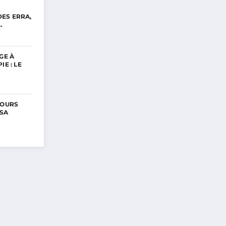
ES ERRA,
…
GE À
IE : LE
COURS
 SA