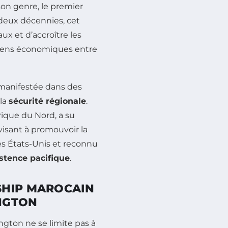
on genre, le premier
 deux décennies, cet
x et d’accroître les
 liens économiques entre
manifestée dans des
 la
sécurité régionale
.
ique du Nord, a su
visant à promouvoir la
 les États-Unis et reconnu
istence pacifique
.
SHIP MAROCAIN
NGTON
gton ne se limite pas à