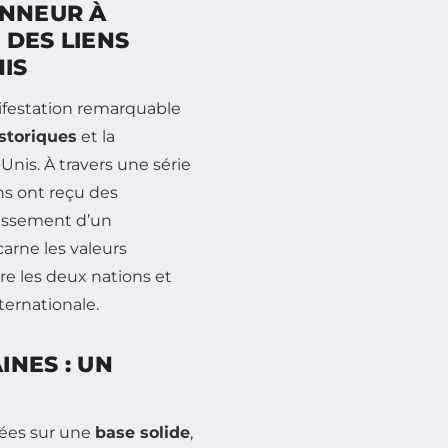
ONNEUR À
 DES LIENS
IS
festation remarquable
istoriques
et la
Unis. À travers une série
ns ont reçu des
blissement d’un
carne les valeurs
e les deux nations et
ternationale.
NES : UN
sées sur une
base solide
,