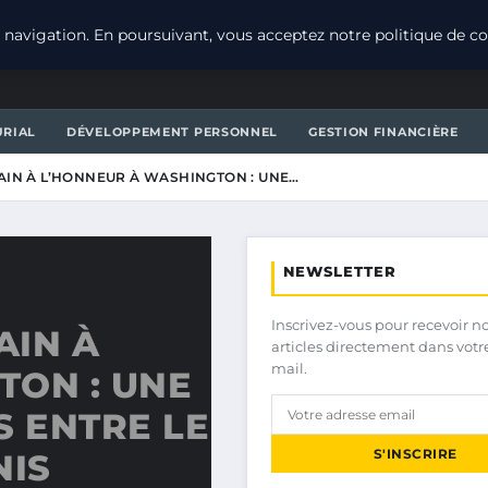
navigation. En poursuivant, vous acceptez notre politique de con
URIAL
DÉVELOPPEMENT PERSONNEL
GESTION FINANCIÈRE
IN À L’HONNEUR À WASHINGTON : UNE…
NEWSLETTER
Inscrivez-vous pour recevoir n
AIN À
articles directement dans votr
mail.
TON : UNE
S ENTRE LE
S'INSCRIRE
NIS