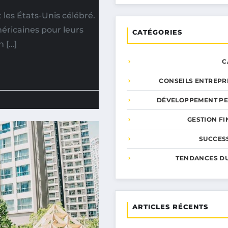
les États-Unis célébré.
éricaines pour leurs
CATÉGORIES
 […]
C
CONSEILS ENTREPR
DÉVELOPPEMENT P
GESTION F
SUCCESS
TENDANCES D
ARTICLES RÉCENTS