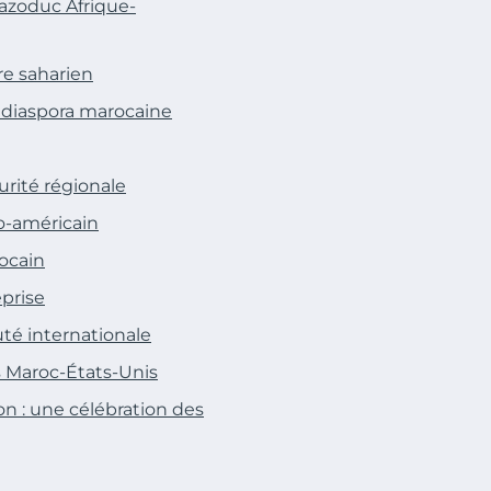
Gazoduc Afrique-
re saharien
la diaspora marocaine
urité régionale
o-américain
ocain
eprise
té internationale
ns Maroc-États-Unis
n : une célébration des