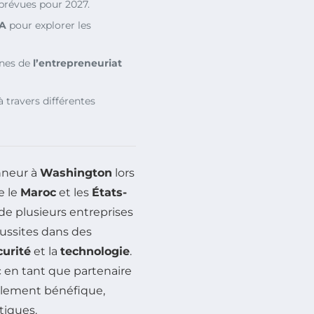
prévues pour 2027.
SA
pour explorer les
ines de
l’entrepreneuriat
travers différentes
nneur à
Washington
lors
e le
Maroc
et les
États-
de plusieurs entreprises
ussites dans des
urité
et la
technologie
.
c en tant que partenaire
llement bénéfique,
tiques.