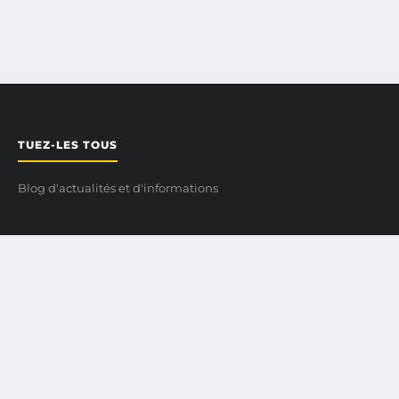
TUEZ-LES TOUS
Blog d'actualités et d'informations
CATÉGORIES
CATÉGORIE
CONSEILS ENTREPRENEURIAL
DÉVELOPPEMENT PERSONNEL
GESTION FINANCIÈRE
SUCCESS STORIES