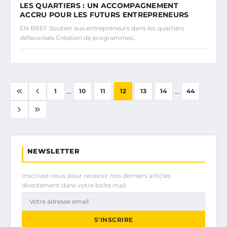
LES QUARTIERS : UN ACCOMPAGNEMENT
ACCRU POUR LES FUTURS ENTREPRENEURS
EN BREF Soutien aux entrepreneurs dans les quartiers
défavorisés Création de programmes…
...
...
1
10
11
12
13
14
44
NEWSLETTER
Inscrivez-vous pour recevoir nos derniers articles
directement dans votre boîte mail.
S'INSCRIRE