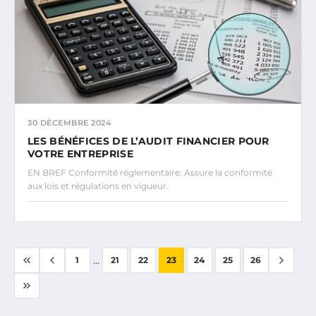
30 DÉCEMBRE 2024
LES BÉNÉFICES DE L’AUDIT FINANCIER POUR
VOTRE ENTREPRISE
EN BREF Conformité réglementaire: Assure la conformité
aux lois et régulations en vigueur.
...
1
21
22
23
24
25
26